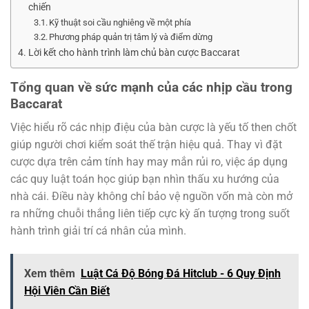
chiến
Kỹ thuật soi cầu nghiêng về một phía
Phương pháp quản trị tâm lý và điểm dừng
Lời kết cho hành trình làm chủ bàn cược Baccarat
Tổng quan về sức mạnh của các nhịp cầu trong
Baccarat
Việc hiểu rõ các nhịp điệu của bàn cược là yếu tố then chốt
giúp người chơi kiểm soát thế trận hiệu quả. Thay vì đặt
cược dựa trên cảm tính hay may mắn rủi ro, việc áp dụng
các quy luật toán học giúp bạn nhìn thấu xu hướng của
nhà cái. Điều này không chỉ bảo vệ nguồn vốn mà còn mở
ra những chuỗi thắng liên tiếp cực kỳ ấn tượng trong suốt
hành trình giải trí cá nhân của mình.
Xem thêm
Luật Cá Độ Bóng Đá Hitclub - 6 Quy Định
Hội Viên Cần Biết