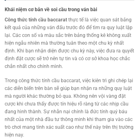
Khái niệm cơ bản về soi cầu trong ván bài
Công thức tính cầu baccarat
thực tế là việc quan sát bảng
kết quả của những ván đấu trước đó để tìm ra quy luật lặp
lại. Các con số và màu sắc trên bảng thống kê không xuất
hiện ngẫu nhiên mà thường tuân theo một chu kỳ nhất
định. Khi bạn nhận diện được chu kỳ này, việc đưa ra quyết
định đặt cược sẽ trở nên tự tin và có cơ sở khoa học chắc
chắn nhất cho chính mình.
Trong công thức tính cầu baccarat, việc kiên trì ghi chép lại
các diễn biến trên bàn sẽ giúp bạn nhận ra những quy luật
mà người khác thường bỏ qua. Không nên vội vàng đặt
cược khi chưa thấy được tín hiệu rõ ràng từ các nhịp cầu
đang hình thành. Sự nhẫn nại chính là đức tính quý báu
nhất của một nhà đầu tư thông minh khi tham gia vào các
trò chơi mang tính xác suất cao như thế này trên thị trường
hiện nay.