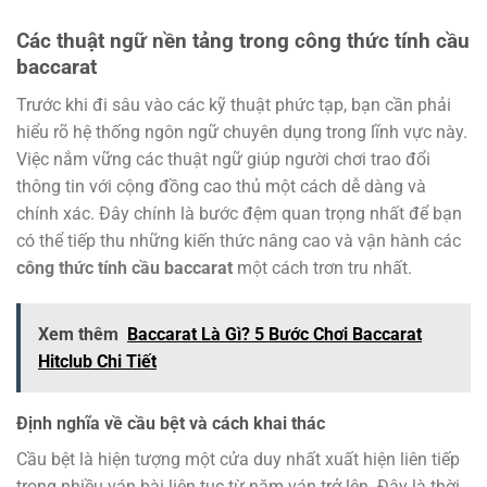
Các thuật ngữ nền tảng trong công thức tính cầu
baccarat
Trước khi đi sâu vào các kỹ thuật phức tạp, bạn cần phải
hiểu rõ hệ thống ngôn ngữ chuyên dụng trong lĩnh vực này.
Việc nắm vững các thuật ngữ giúp người chơi trao đổi
thông tin với cộng đồng cao thủ một cách dễ dàng và
chính xác. Đây chính là bước đệm quan trọng nhất để bạn
có thể tiếp thu những kiến thức nâng cao và vận hành các
công thức tính cầu baccarat
một cách trơn tru nhất.
Xem thêm
Baccarat Là Gì? 5 Bước Chơi Baccarat
Hitclub Chi Tiết
Định nghĩa về cầu bệt và cách khai thác
Cầu bệt là hiện tượng một cửa duy nhất xuất hiện liên tiếp
trong nhiều ván bài liên tục từ năm ván trở lên. Đây là thời