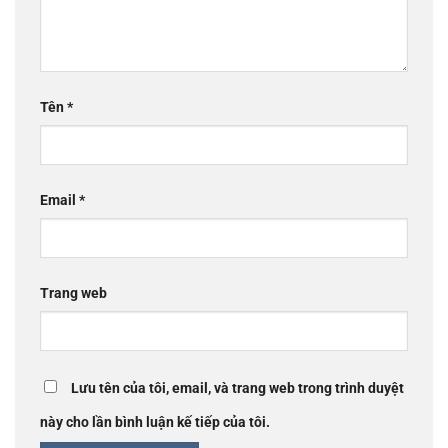
Tên
*
Email
*
Trang web
Lưu tên của tôi, email, và trang web trong trình duyệt
này cho lần bình luận kế tiếp của tôi.