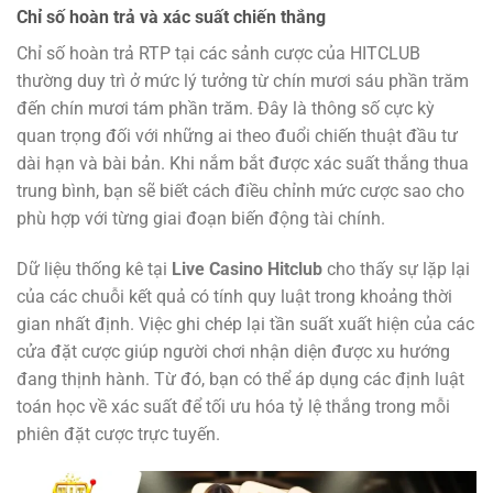
Chỉ số hoàn trả và xác suất chiến thắng
Chỉ số hoàn trả RTP tại các sảnh cược của HITCLUB
thường duy trì ở mức lý tưởng từ chín mươi sáu phần trăm
đến chín mươi tám phần trăm. Đây là thông số cực kỳ
quan trọng đối với những ai theo đuổi chiến thuật đầu tư
dài hạn và bài bản. Khi nắm bắt được xác suất thắng thua
trung bình, bạn sẽ biết cách điều chỉnh mức cược sao cho
phù hợp với từng giai đoạn biến động tài chính.
Dữ liệu thống kê tại
Live Casino Hitclub
cho thấy sự lặp lại
của các chuỗi kết quả có tính quy luật trong khoảng thời
gian nhất định. Việc ghi chép lại tần suất xuất hiện của các
cửa đặt cược giúp người chơi nhận diện được xu hướng
đang thịnh hành. Từ đó, bạn có thể áp dụng các định luật
toán học về xác suất để tối ưu hóa tỷ lệ thắng trong mỗi
phiên đặt cược trực tuyến.