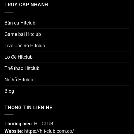
TRUY CẬP NHANH
Bắn cá Hitclub
Game bài Hitclub
Live Casino Hitclub
Lô đề Hitclub
Thể thao Hitclub
Nổ hũ Hitclub
Blog
THÔNG TIN LIÊN HỆ
Thương hiệu
: HITCLUB
Website
:
https://hit-club.com.co/