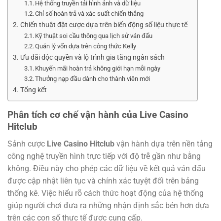
Hệ thống truyền tải hình ảnh và dữ liệu
Chỉ số hoàn trả và xác suất chiến thắng
Chiến thuật đặt cược dựa trên biến động số liệu thực tế
Kỹ thuật soi cầu thông qua lịch sử ván đấu
Quản lý vốn dựa trên công thức Kelly
Ưu đãi độc quyền và lộ trình gia tăng ngân sách
Khuyến mãi hoàn trả không giới hạn mỗi ngày
Thưởng nạp đầu dành cho thành viên mới
Tổng kết
Phân tích cơ chế vận hành của Live Casino
Hitclub
Sảnh cược
Live Casino Hitclub
vận hành dựa trên nền tảng
công nghệ truyền hình trực tiếp với độ trễ gần như bằng
không. Điều này cho phép các dữ liệu về kết quả ván đấu
được cập nhật liên tục và chính xác tuyệt đối trên bảng
thống kê. Việc hiểu rõ cách thức hoạt động của hệ thống
giúp người chơi đưa ra những nhận định sắc bén hơn dựa
trên các con số thực tế được cung cấp.