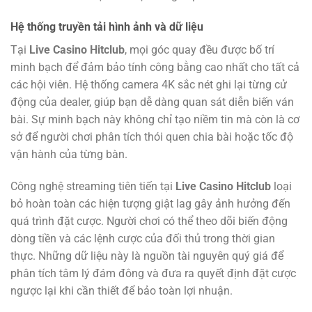
Hệ thống truyền tải hình ảnh và dữ liệu
Tại
Live Casino Hitclub
, mọi góc quay đều được bố trí
minh bạch để đảm bảo tính công bằng cao nhất cho tất cả
các hội viên. Hệ thống camera 4K sắc nét ghi lại từng cử
động của dealer, giúp bạn dễ dàng quan sát diễn biến ván
bài. Sự minh bạch này không chỉ tạo niềm tin mà còn là cơ
sở để người chơi phân tích thói quen chia bài hoặc tốc độ
vận hành của từng bàn.
Công nghệ streaming tiên tiến tại
Live Casino Hitclub
loại
bỏ hoàn toàn các hiện tượng giật lag gây ảnh hưởng đến
quá trình đặt cược. Người chơi có thể theo dõi biến động
dòng tiền và các lệnh cược của đối thủ trong thời gian
thực. Những dữ liệu này là nguồn tài nguyên quý giá để
phân tích tâm lý đám đông và đưa ra quyết định đặt cược
ngược lại khi cần thiết để bảo toàn lợi nhuận.