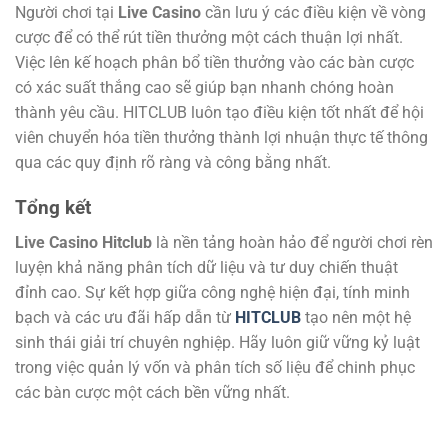
Người chơi tại
Live Casino
cần lưu ý các điều kiện về vòng
cược để có thể rút tiền thưởng một cách thuận lợi nhất.
Việc lên kế hoạch phân bổ tiền thưởng vào các bàn cược
có xác suất thắng cao sẽ giúp bạn nhanh chóng hoàn
thành yêu cầu. HITCLUB luôn tạo điều kiện tốt nhất để hội
viên chuyển hóa tiền thưởng thành lợi nhuận thực tế thông
qua các quy định rõ ràng và công bằng nhất.
Tổng kết
Live Casino Hitclub
là nền tảng hoàn hảo để người chơi rèn
luyện khả năng phân tích dữ liệu và tư duy chiến thuật
đỉnh cao. Sự kết hợp giữa công nghệ hiện đại, tính minh
bạch và các ưu đãi hấp dẫn từ
HITCLUB
tạo nên một hệ
sinh thái giải trí chuyên nghiệp. Hãy luôn giữ vững kỷ luật
trong việc quản lý vốn và phân tích số liệu để chinh phục
các bàn cược một cách bền vững nhất.