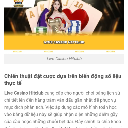
Live Casino Hitclub
Chiến thuật đặt cược dựa trên biến động số liệu
thực tế
Live Casino Hitclub
cung cấp cho người chơi bảng lịch sử
chi tiết lên đến hàng trăm ván đấu gần nhất để phục vụ
mục đích phân tích. Việc áp dụng các mô hình toán học
vào bảng dữ liệu này sẽ giúp nhận diện những điểm gãy
của cầu hoặc những chuỗi bệt dài. Đây chính là chìa khóa